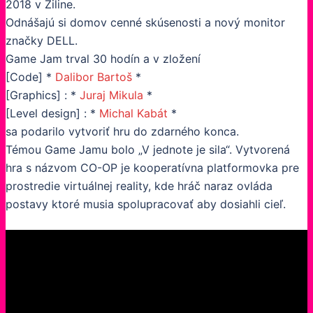
2018 v Žiline.
Odnášajú si domov cenné skúsenosti a nový monitor
značky DELL.
Game Jam trval 30 hodín a v zložení
[Code] *
Dalibor Bartoš
*
[Graphics] : *
Juraj Mikula
*
[Level design] : *
Michal Kabát
*
sa podarilo vytvoriť hru do zdarného konca.
Témou Game Jamu bolo „V jednote je sila“. Vytvorená
hra s názvom CO-OP je kooperatívna platformovka pre
prostredie virtuálnej reality, kde hráč naraz ovláda
postavy ktoré musia spolupracovať aby dosiahli cieľ.